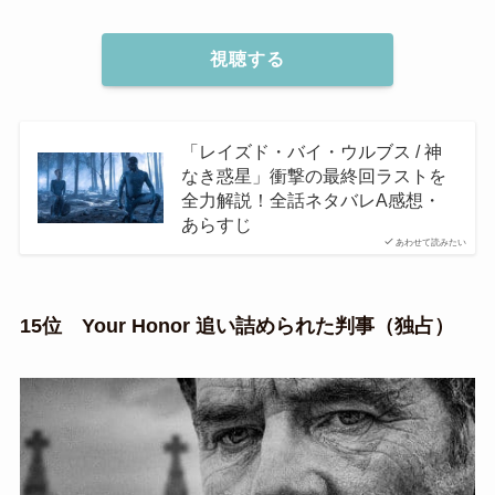
視聴する
「レイズド・バイ・ウルブス / 神
なき惑星」衝撃の最終回ラストを
全力解説！全話ネタバレA感想・
あらすじ
あわせて読みたい
15位 Your Honor 追い詰められた判事（独占）