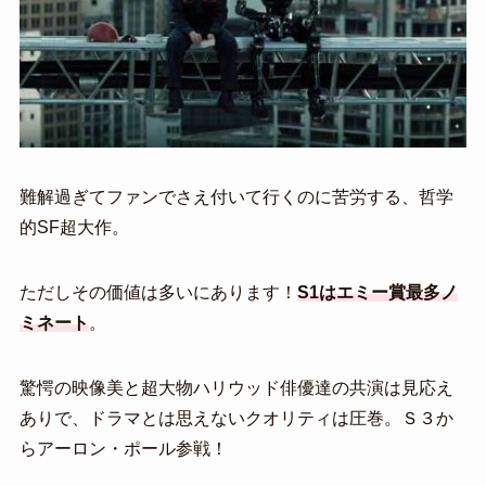
難解過ぎてファンでさえ付いて行くのに苦労する、哲学
的SF超大作。
ただしその価値は多いにあります！
S1はエミー賞最多ノ
ミネート
。
驚愕の映像美と超大物ハリウッド俳優達の共演は見応え
ありで、ドラマとは思えないクオリティは圧巻。Ｓ３か
らアーロン・ポール参戦！