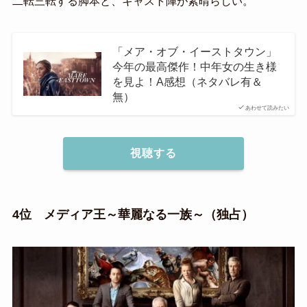
二転三転する脚本と、キャスト陣が素晴らしい。
「メア・オブ・イーストタウン」
今年の最高傑作！中年女の生き様
を見よ！A感想（ネタバレ有＆
無）
あわせて読みたい
視聴する
4位 メディア王～華麗なる一族～（独占）