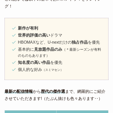
グ！
新作が有利
世界的評価の高い
ドラマ
HBOMAXなど、U-nextだけの
独占作品
を優先
基本的に
見放題作品のみ
（＊最新シーズンが有料
のものもあります）
知名度の高い作品
を優先
個人的な好み
（スミマセン）
最新の配信情報
から
歴代の傑作選
まで、網羅的にご紹介
させていただきます!（たぶん抜けも色々あります‥）