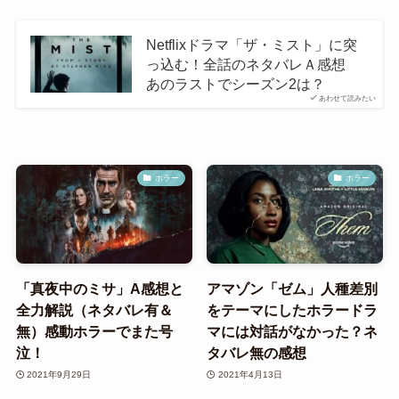
Netflixドラマ「ザ・ミスト」に突
っ込む！全話のネタバレＡ感想
あのラストでシーズン2は？
あわせて読みたい
ホラー
ホラー
「真夜中のミサ」A感想と
アマゾン「ゼム」人種差別
全力解説（ネタバレ有＆
をテーマにしたホラードラ
無）感動ホラーでまた号
マには対話がなかった？ネ
泣！
タバレ無の感想
2021年9月29日
2021年4月13日