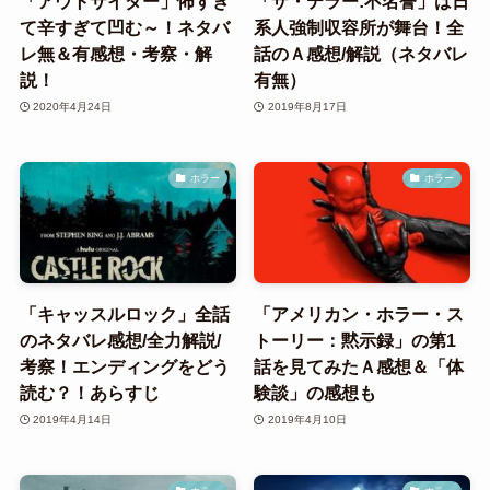
「アウトサイダー」怖すぎ
「ザ・テラー:不名誉」は日
て辛すぎて凹む～！ネタバ
系人強制収容所が舞台！全
レ無＆有感想・考察・解
話のＡ感想/解説（ネタバレ
説！
有無）
2020年4月24日
2019年8月17日
ホラー
ホラー
「キャッスルロック」全話
「アメリカン・ホラー・ス
のネタバレ感想/全力解説/
トーリー：黙示録」の第1
考察！エンディングをどう
話を見てみたＡ感想＆「体
読む？！あらすじ
験談」の感想も
2019年4月14日
2019年4月10日