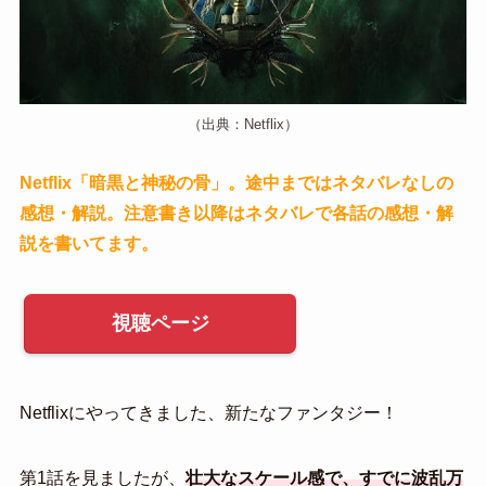
（出典：Netflix）
Netflix「暗黒と神秘の骨」。途中まではネタバレなしの
感想・解説。注意書き以降はネタバレで各話の感想・解
説を書いてます。
視聴ページ
Netflixにやってきました、新たなファンタジー！
第1話を見ましたが、
壮大なスケール感で、すでに波乱万