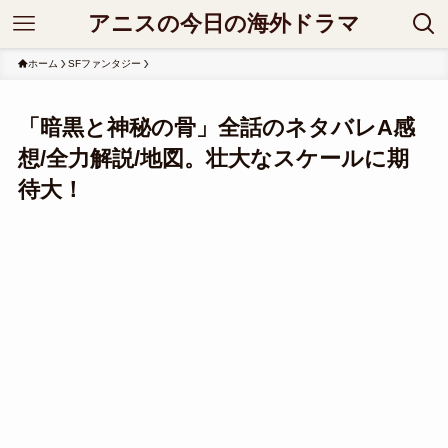
アニスの今日の海外ドラマ
ホーム
SFファンタジー
「暗黒と神秘の骨」全話のネタバレA感
想/全力解説/地図。壮大なスケールに期
待大！