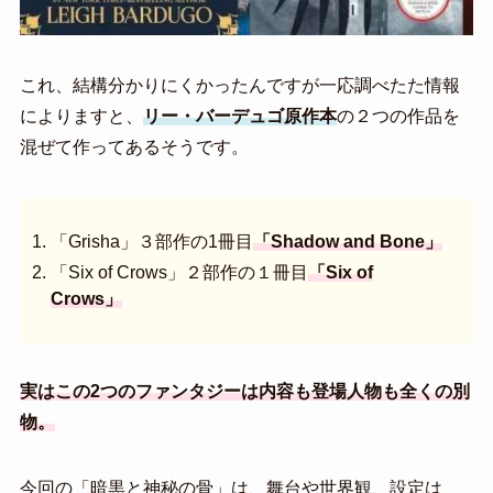
これ、結構分かりにくかったんですが一応調べたた情報
によりますと、
リー・バーデュゴ原作本
の２つの作品を
混ぜて作ってあるそうです。
「Grisha」３部作の1冊目
「Shadow and Bone」
「Six of Crows」２部作の１冊目
「Six of
Crows」
実はこの2つのファンタジーは内容も登場人物も全くの別
物。
今回の「暗黒と神秘の骨」は、舞台や世界観、設定は