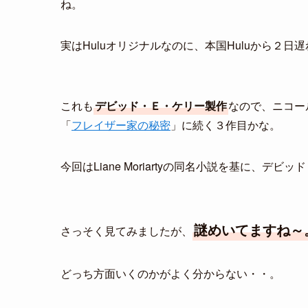
ね。
実はHuluオリジナルなのに、本国Huluから２
これも
デビッド・Ｅ・ケリー製作
なので、ニコー
「
フレイザー家の秘密
」に続く３作目かな。
今回はLiane Moriartyの同名小説を基に、
謎めいてますね～
さっそく見てみましたが、
どっち方面いくのかがよく分からない・・。