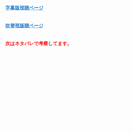
字幕版視聴ページ
吹替視版聴ページ
次はネタバレで考察してます。